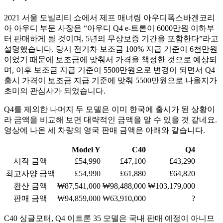
2021 서울 모빌리티 쇼에서 제프 매너링 아우디폭스바겐코리
아 아우디 부문 사장은 “아우디 Q4 e-트론이 6000만원 이하부
터 판매하게 될 것이며, 5년의 무상보증 기간을 포함한다”라고
설명했습니다. 당시 전기차 보조금 100% 지급 기준이 6천만원
이었기 때문에 보조금에 맞춰서 가격을 책정한 것으로 예상되
며, 이후 보조금 지급 기준이 5500만원으로 변경이 되면서 Q4
출시 가격이 보조금 지급 기준에 맞춰 5500만원으로 나올지가
초미의 관심사가 되었습니다.
Q4를 제외한 나머지 두 모델은 이미 한국에 출시가 된 상황이
라 금액을 비교해 보면 대략적인 금액을 알 수 있을 것 같네요.
영상에 나온 세 차량의 영국 판매 금액은 아래와 같습니다.
Model Y
C40
Q4
시작 금액
£54,990
£47,100
£43,290
최고사양 금액
£54,990
£61,880
£64,820
환산 금액
₩87,541,000
₩98,488,000
₩103,179,000
판매 금액
₩94,859,000
₩63,910,000
?
C40 싱글모터, Q4 이트론 35 모델은 국내 판매 예정이 아니므